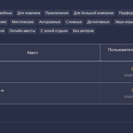
мейные
Для новичков
Приключения
Для большой компании
Перформ
ские
Мистические
Антуражные
Сложные
Детективные
Экшн-игр
ов
Онлайн-квесты
С зоной отдыха
Без актеров
Пользовател
Квест
(оцен
-е
(оцен