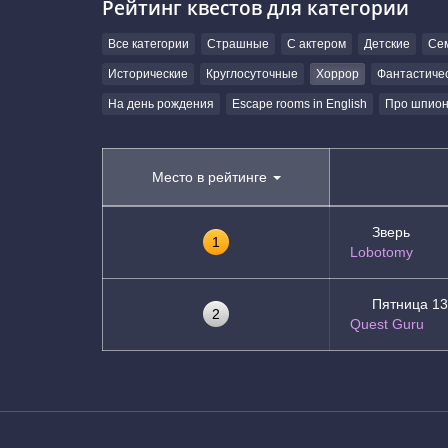
Рейтинг квестов для категории
Все категории
Страшные
С актером
Детские
Се
Исторические
Круглосуточные
Хоррор
Фантастиче
На день рождения
Escape rooms in English
Про шпион
Место в рейтинге
Зверь
1
Lobotomy
Пятница 13
2
Quest Guru