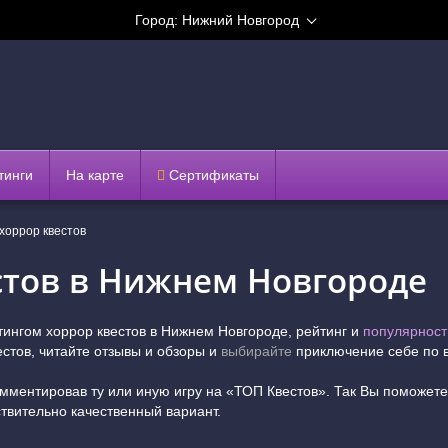
Город:
Нижний Новгород
тинги
На карте
Сертификаты
 хоррор квестов
стов в Нижнем Новгороде
тингом хоррор квестов в Нижнем Новгороде, рейтинг и
популярност
естов, читайте отзывы и обзоры и
выбирайте
приключение себе по в
омментировав ту или иную игру на «ТОП Квестов». Так Вы поможет
твительно качественный вариант.