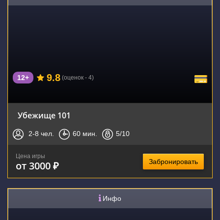
9.8
12+
(оценок - 4)
Убежище 101
2-8
чел.
60
мин.
5
/10
Цена игры
Забронировать
от 3000 ₽
Инфо