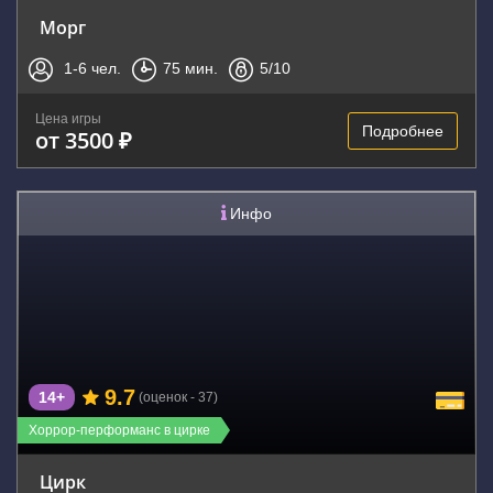
Морг
1-6
чел.
75
мин.
5
/10
Цена игры
Подробнее
от 3500 ₽
Инфо
9.7
14+
(оценок - 37)
Хоррор-перформанс в цирке
Цирк