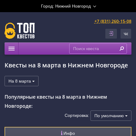
Город:
Нижний Новгород
+7 (831) 260-15-08
Квесты
Квесты на 8 марта в Нижнем Новгороде
Праздники
Расписание
На 8 марта
Рейтинги
Популярные квесты на 8 марта в Нижнем
На карте
Новгороде:
Сертификаты
Сортировка:
По умолчанию
Инфо