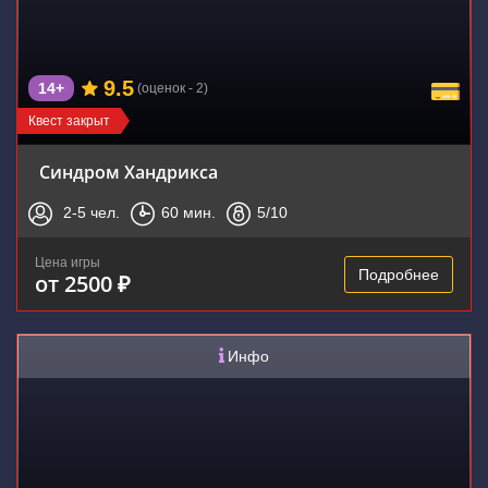
9.5
14+
(оценок - 2)
Квест закрыт
Синдром Хандрикса
2-5
чел.
60
мин.
5
/10
Цена игры
Подробнее
от 2500 ₽
Инфо