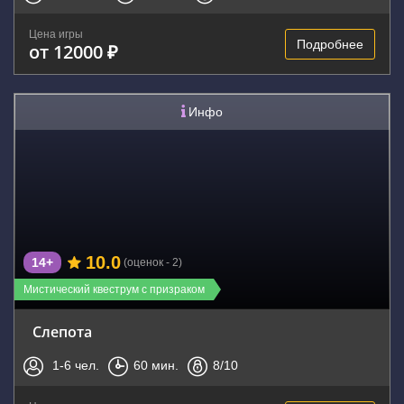
Цена игры
Подробнее
от 12000 ₽
Инфо
10.0
14+
(оценок - 2)
Мистический квеструм с призраком
Слепота
1-6
чел.
60
мин.
8
/10