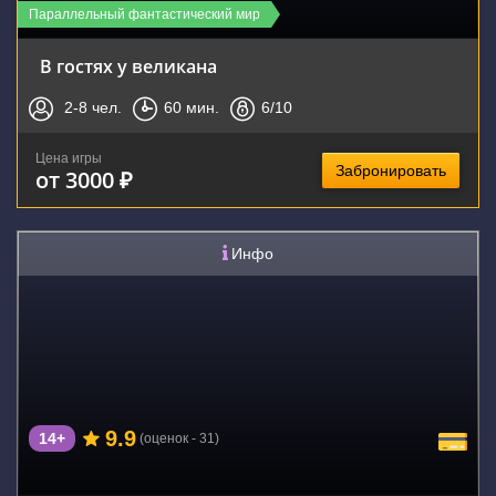
Параллельный фантастический мир
В гостях у великана
2-8
чел.
60
мин.
6
/10
Цена игры
Забронировать
от 3000 ₽
Инфо
9.9
14+
(оценок - 31)