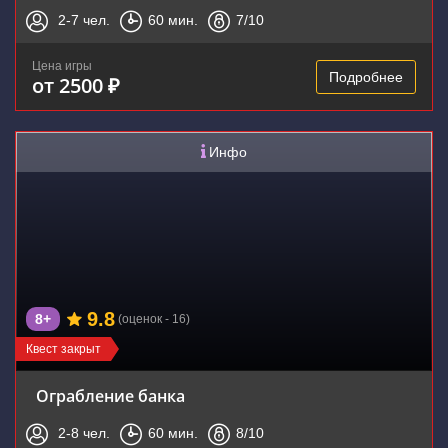
2-7
чел.
60
мин.
7
/10
Цена игры
Подробнее
от 2500 ₽
Инфо
9.8
8+
(оценок - 16)
Квест закрыт
Ограбление банка
2-8
чел.
60
мин.
8
/10