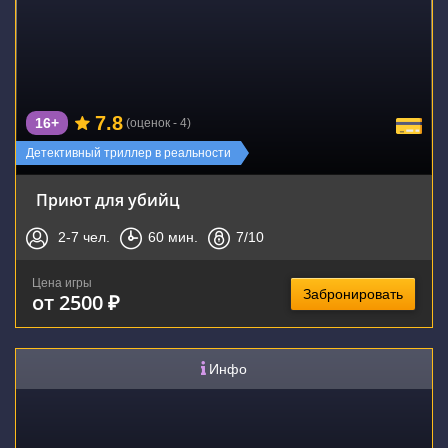
7.8
16+
(оценок - 4)
Детективный триллер в реальности
Приют для убийц
2-7
чел.
60
мин.
7
/10
Цена игры
Забронировать
от 2500 ₽
Инфо