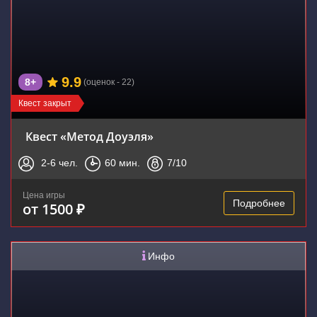
9.9
8+
(оценок - 22)
Квест закрыт
Квест «Метод Доуэля»
2-6
чел.
60
мин.
7
/10
Цена игры
Подробнее
от 1500 ₽
Инфо