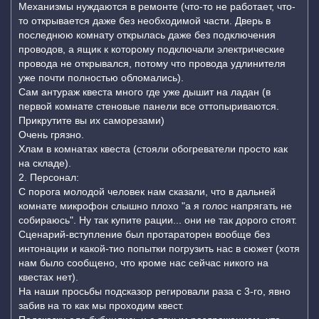
Механизмы нуждаются в ремонте (что-то не работает, что-
то открывается даже без необходимой части. Дверь в
последнюю комнату открылась даже без подключения
проводов, а ящик к которому подключали электрические
провода не открывался, потому что провода удлинителя
уже почти полностью обломались).
Сам антураж квеста много где уже дышит на ладан (в
первой комнате стеновые панели все оттопыриваются.
Прикрутите вы их саморезами)
Очень грязно.
Хлам в комнатах квеста (стояли обогреватели просто как
на складе).
2. Персонал:
С порога молодой человек нам сказали, что в дальней
комнате микрофон слышно плохо "а я голос напрягать не
собираюсь". Ну так купите рации... они не так дорого стоят.
Сценарий-вступление был протараторен вообще без
интонации и какой-тио попытки погрузить нас в сюжет (хотя
нам было сообщено, что кроме нас сейчас никого на
квестах нет).
На наши просьбы подсказор регировали раза с 3-го, явно
забив на то как мы проходим квест.