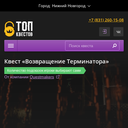
Город:
Нижний Новгород
+7 (831) 260-15-08
Квесты
Квест «Возвращение Терминатора»
Праздники
Количество подсказок игроки выбирают сами
Расписание
От компании
Questmakers
Рейтинги
На карте
Сертификаты