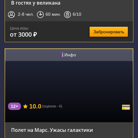
В гостях у великана
2-8
чел.
60
мин.
6
/10
Цена игры
Забронировать
от 3000 ₽
Инфо
10.0
12+
(оценок - 4)
Полет на Марс. Ужасы галактики