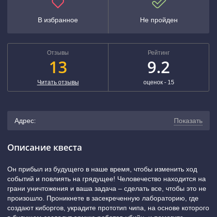
В избранное
Не пройден
Отзывы
Рейтинг
13
9.2
Читать отзывы
оценок -
15
Адрес:
Показать
г. Нижний Новгород, Нижне-Волжская набережная, 4
Описание квеста
(показать на карте)
Он прибыл из будущего в наше время, чтобы изменить ход
событий и повлиять на грядущее! Человечество находится на
+7 (831) 260-15-08
грани уничтожения и ваша задача – сделать все, чтобы это не
произошло. Проникнете в засекреченную лабораторию, где
Горьковская
создают киборгов, украдите прототип чипа, на основе которого