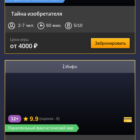
Тайна изобретателя
2-7
чел.
60
мин.
5
/10
Цена игры
Забронировать
от 4000 ₽
Инфо
9.9
12+
(оценок - 8)
Параллельный фантастический мир