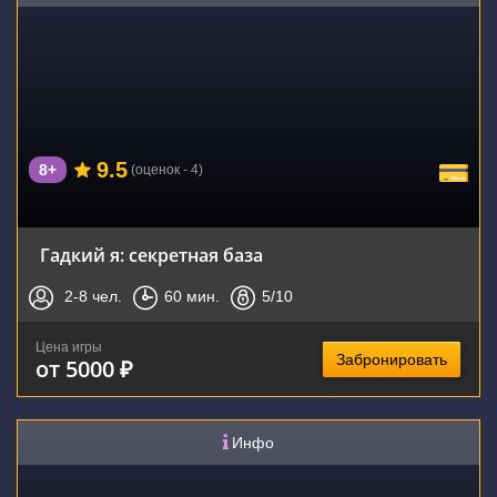
9.5
8+
(оценок - 4)
Гадкий я: секретная база
2-8
чел.
60
мин.
5
/10
Цена игры
Забронировать
от 5000 ₽
Инфо