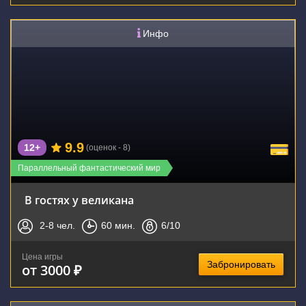
Инфо
9.9
12+
(оценок - 8)
Параллельный фантастический мир
В гостях у великана
2-8
чел.
60
мин.
6
/10
Цена игры
Забронировать
от 3000 ₽