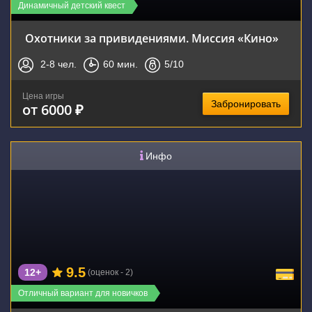
Динамичный детский квест
Охотники за привидениями. Миссия «Кино»
2-8
чел.
60
мин.
5
/10
Цена игры
Забронировать
от 6000 ₽
Инфо
9.5
12+
(оценок - 2)
Отличный вариант для новичков