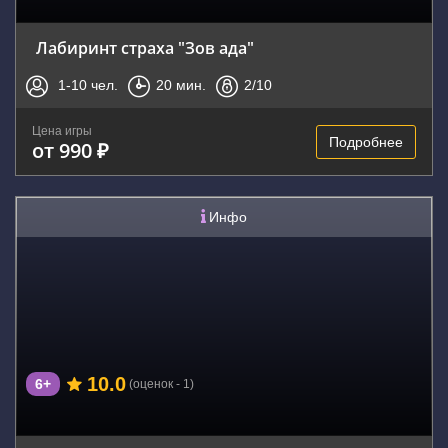
Лабиринт страха "Зов ада"
1-10
чел.
20
мин.
2
/10
Цена игры
Подробнее
от 990 ₽
Инфо
10.0
6+
(оценок - 1)