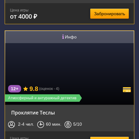
Цена игры
Забронировать
от 4000 ₽
Инфо
9.8
12+
(оценок - 4)
Атмосферный и антуражный детектив
Проклятие Теслы
2-4
чел.
60
мин.
5
/10
Цена игры