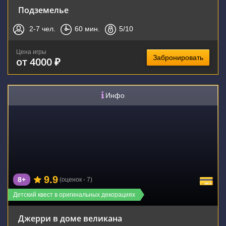
Подземелье
2-7
чел.
60
мин.
5
/10
Цена игры
Забронировать
от 4000 ₽
Инфо
9.9
8+
(оценок - 7)
Детский квест в оригинальных декорациях
Джерри в доме великана