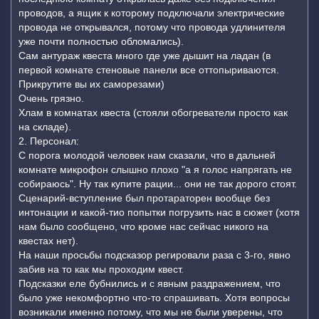
проводов, а ящик к которому подключали электрические
провода не открывался, потому что провода удлинителя
уже почти полностью обломались).
Сам антураж квеста много где уже дышит на ладан (в
первой комнате стеновые панели все оттопыриваются.
Прикрутите вы их саморезами)
Очень грязно.
Хлам в комнатах квеста (стояли обогреватели просто как
на складе).
2. Персонал:
С порога молодой человек нам сказали, что в дальней
комнате микрофон слышно плохо "а я голос напрягать не
собираюсь". Ну так купите рации... они не так дорого стоят.
Сценарий-вступление был протараторен вообще без
интонации и какой-тио попытки погрузить нас в сюжет (хотя
нам было сообщено, что кроме нас сейчас никого на
квестах нет).
На наши просьбы подсказор регировали раза с 3-го, явно
забив на то как мы проходим квест.
Подсказки еле бубнились и с явным раздражением, что
было уже некомфортно что-то спрашивать. Хотя вопросы
возникали именно потому, что мы не были уверены, что