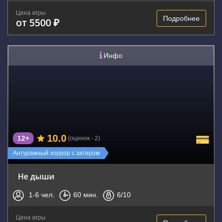
Цена игры
Подробнее
от 5500 ₽
Инфо
10.0
12+
(оценок - 2)
Антуражный хоррор с актером
Не дыши
1-6
чел.
60
мин.
6
/10
Цена игры