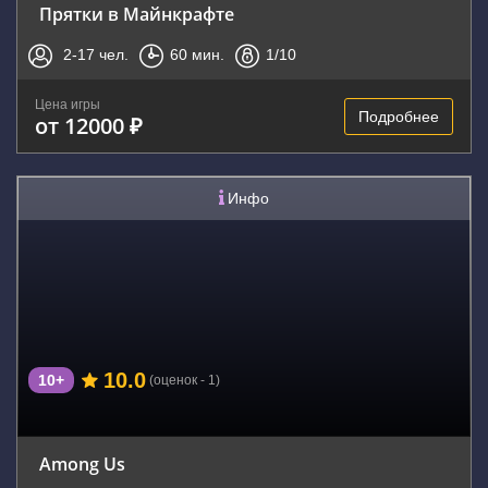
Прятки в Майнкрафте
2-17
чел.
60
мин.
1
/10
Цена игры
Подробнее
от 12000 ₽
Инфо
10.0
10+
(оценок - 1)
Among Us