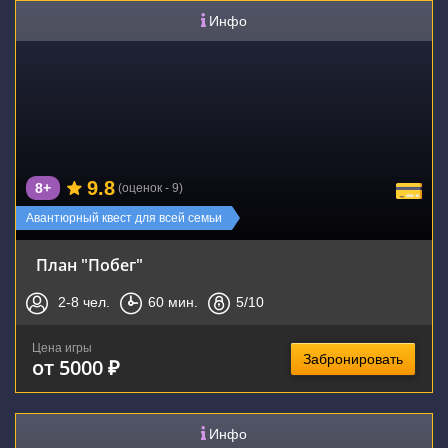
Инфо
9.8
8+
(оценок - 9)
Авантюрный квест для всей семьи
План "Побег"
2-8
чел.
60
мин.
5
/10
Цена игры
Забронировать
от 5000 ₽
Инфо