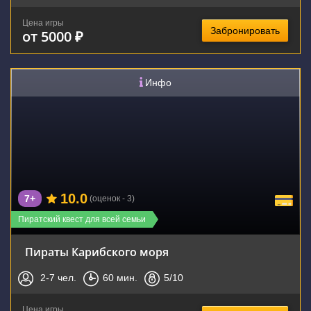
Цена игры
Забронировать
от 5000 ₽
Инфо
10.0
7+
(оценок - 3)
Пиратский квест для всей семьи
Пираты Карибского моря
2-7
чел.
60
мин.
5
/10
Цена игры