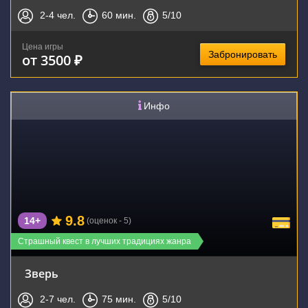
2-4
чел.
60
мин.
5
/10
Цена игры
Забронировать
от 3500 ₽
Инфо
9.8
14+
(оценок - 5)
Страшный квест в лучших традициях жанра
Зверь
2-7
чел.
75
мин.
5
/10