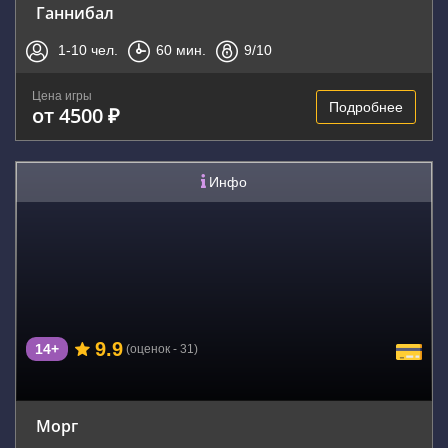
Ганнибал
1-10
чел.
60
мин.
9
/10
Цена игры
Подробнее
от 4500 ₽
Инфо
9.9
14+
(оценок - 31)
Морг