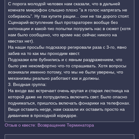
С порога молодой человек нам сказали, что в дальней
комнате микрофон слышно плохо "а я голос напрягать не
собираюсь". Ну так купите рации... они не так дорого стоят.
Сценарий-вступление был протараторен вообще без
интонации и какой-тио попытки погрузить нас в сюжет (хотя
нам было сообщено, что кроме нас сейчас никого на
квестах нет).
На наши просьбы подсказор регировали раза с 3-го, явно
забив на то как мы проходим квест.
Подсказки еле бубнились и с явным раздражением, что
было уже некомфортно что-то спрашивать. Хотя вопросы
возникали именно потому, что мы не были уверены, что
механизмы реально работают как и должны.
3. Входная группа:
На входе вас встречает очень крутая и старая лестница на
которой даже не потрудились включить свет. Было опасно
подниматься, пришлось включать фонарики на телефонах.
Вещи оставить негде, нам сказали их оставить просто на
диванчике в проходной коридоре.
Отзыв о квесте: Возвращение Терминатора