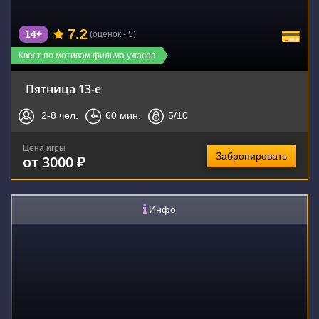
7.2
14+
(оценок - 5)
Квест по мотивам фильма ужасов
Пятница 13-е
2-8
чел.
60
мин.
5
/10
Цена игры
Забронировать
от 3000 ₽
Инфо