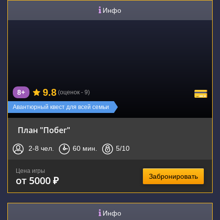
Инфо
9.8
8+
(оценок - 9)
Авантюрный квест для всей семьи
План "Побег"
2-8
чел.
60
мин.
5
/10
Цена игры
Забронировать
от 5000 ₽
Инфо