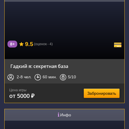
9.5
8+
(оценок - 4)
Гадкий я: секретная база
2-8
чел.
60
мин.
5
/10
Цена игры
Забронировать
от 5000 ₽
Инфо