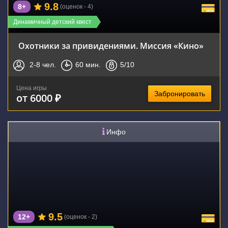
9.8
8+
(оценок - 4)
Динамичный детский квест
Охотники за привидениями. Миссия «Кино»
2-8
чел.
60
мин.
5
/10
Цена игры
Забронировать
от 6000 ₽
Инфо
9.5
12+
(оценок - 2)