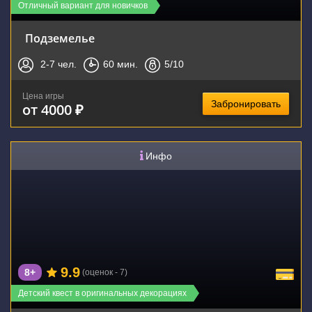
Отличный вариант для новичков
Подземелье
2-7
чел.
60
мин.
5
/10
Цена игры
Забронировать
от 4000 ₽
Инфо
9.9
8+
(оценок - 7)
Детский квест в оригинальных декорациях