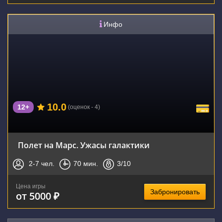
Инфо
10.0
12+
(оценок - 4)
Полет на Марс. Ужасы галактики
2-7
чел.
70
мин.
3
/10
Цена игры
Забронировать
от 5000 ₽