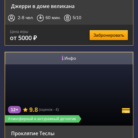
Джерри в доме великана
2-8
чел.
60
мин.
5
/10
Цена игры
Забронировать
от 5000 ₽
Инфо
9.8
12+
(оценок - 4)
Атмосферный и антуражный детектив
Проклятие Теслы