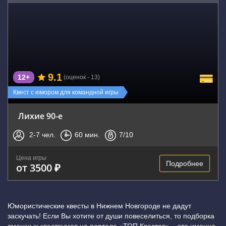
9.1
12+
(оценок - 13)
Квест с юмором для командной игры
Лихие 90-е
2-7
чел.
60
мин.
7
/10
Цена игры
Подробнее
от 3500 ₽
Юмористические квесты в Нижнем Новгороде не дадут
заскучать! Если Вы хотите от души повеселиться, то подборка