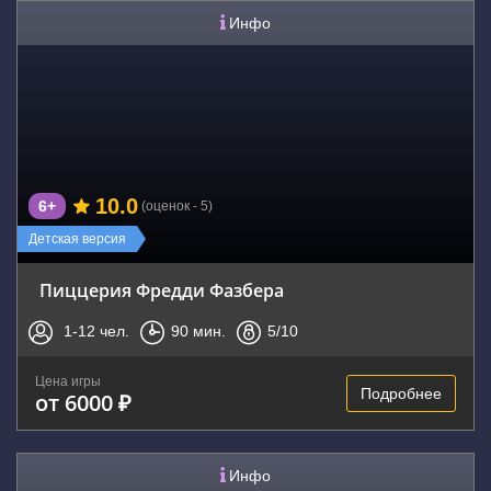
Инфо
10.0
6+
(оценок - 5)
Детская версия
Пиццерия Фредди Фазбера
1-12
чел.
90
мин.
5
/10
Цена игры
Подробнее
от 6000 ₽
Инфо