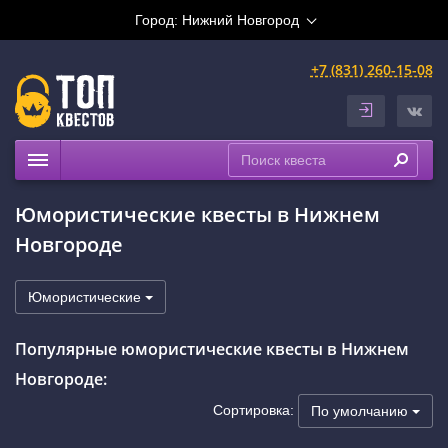
Город:
Нижний Новгород
+7 (831) 260-15-08
Квесты
Юмористические квесты в Нижнем
Праздники
Новгороде
Расписание
Рейтинги
Юмористические
На карте
Популярные юмористические квесты в Нижнем
Сертификаты
Новгороде:
Сортировка:
По умолчанию