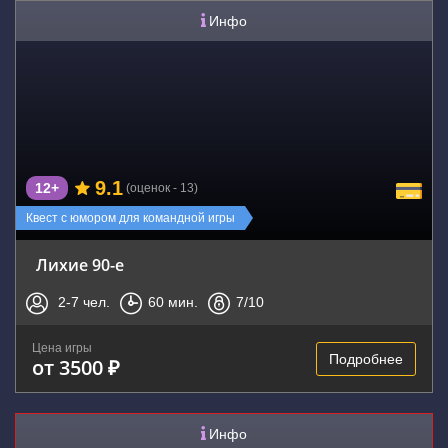
Инфо
9.1
12+
(оценок - 13)
Квест с юмором для командной игры
Лихие 90-е
2-7
чел.
60
мин.
7
/10
Цена игры
Подробнее
от 3500 ₽
Инфо