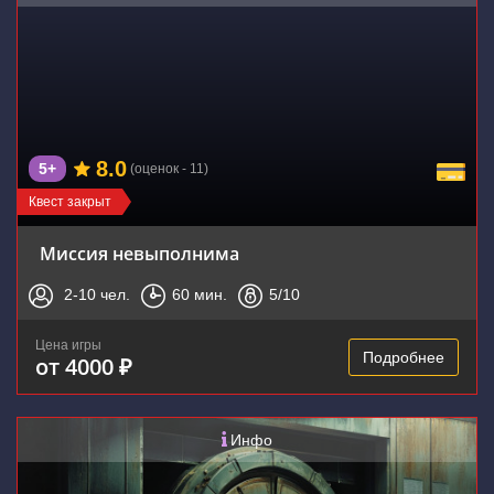
8.0
5+
(оценок - 11)
Квест закрыт
Миссия невыполнима
2-10
чел.
60
мин.
5
/10
Цена игры
Подробнее
от 4000 ₽
Инфо