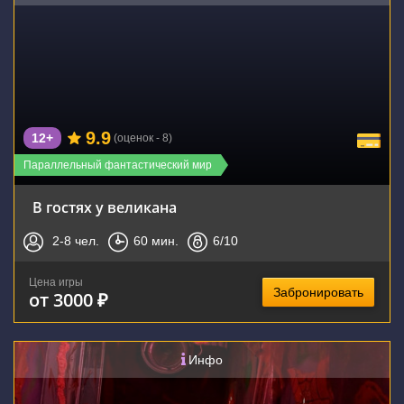
9.9
12+
(оценок - 8)
Параллельный фантастический мир
В гостях у великана
2-8
чел.
60
мин.
6
/10
Цена игры
Забронировать
от 3000 ₽
Инфо