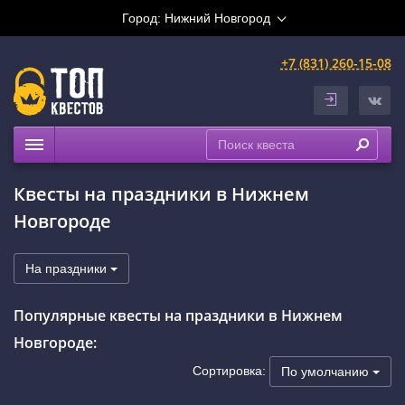
Город:
Нижний Новгород
+7 (831) 260-15-08
Квесты
Квесты на праздники в Нижнем
Праздники
Новгороде
Расписание
Рейтинги
На праздники
На карте
Популярные квесты на праздники в Нижнем
Сертификаты
Новгороде:
Сортировка:
По умолчанию