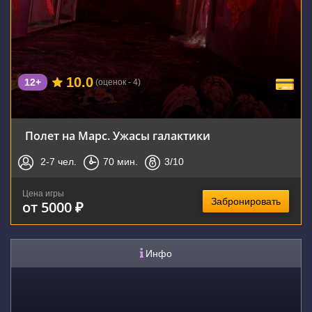
10.0
12+
(оценок - 4)
Полет на Марс. Ужасы галактики
2-7
чел.
70
мин.
3
/10
Цена игры
Забронировать
от 5000 ₽
Инфо