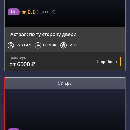
0.0
14+
(оценок - 0)
Астрал: по ту сторону двери
2-8
чел.
60
мин.
5
/10
Цена игры
Подробнее
от 6000 ₽
Инфо