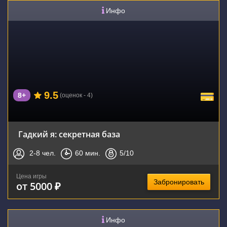
Инфо
9.5
8+
(оценок - 4)
Гадкий я: секретная база
2-8
чел.
60
мин.
5
/10
Цена игры
Забронировать
от 5000 ₽
Инфо