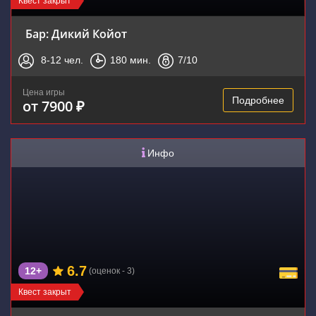
Квест закрыт
Бар: Дикий Койот
8-12
чел.
180
мин.
7
/10
Цена игры
Подробнее
от 7900 ₽
Инфо
6.7
12+
(оценок - 3)
Квест закрыт